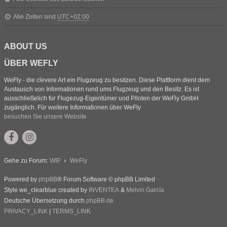
Alle Zeiten sind
UTC+02:00
ABOUT US
ÜBER WEFLY
WeFly - die clevere Art ein Flugzeug zu besitzen. Diese Plattform dient dem
Austausch von Informationen rund ums Flugzeug und den Besitz. Es ist
ausschließelich für Flugezug-Eigentümer und Piloten der WeFly GmbH
zugänglich. Für weitere Informationen über WeFly
besuchen Sie unsere Website
Gehe zu Forum:
WIP
WeFly
Powered by
phpBB
® Forum Software © phpBB Limited
Style we_clearblue created by
INVENTEA
&
Melvin García
Deutsche Übersetzung durch
phpBB.de
PRIVACY_LINK
|
TERMS_LINK