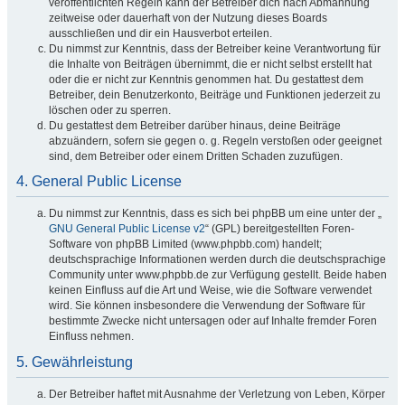
veröffentlichten Regeln kann der Betreiber dich nach Abmahnung
zeitweise oder dauerhaft von der Nutzung dieses Boards
ausschließen und dir ein Hausverbot erteilen.
Du nimmst zur Kenntnis, dass der Betreiber keine Verantwortung für
die Inhalte von Beiträgen übernimmt, die er nicht selbst erstellt hat
oder die er nicht zur Kenntnis genommen hat. Du gestattest dem
Betreiber, dein Benutzerkonto, Beiträge und Funktionen jederzeit zu
löschen oder zu sperren.
Du gestattest dem Betreiber darüber hinaus, deine Beiträge
abzuändern, sofern sie gegen o. g. Regeln verstoßen oder geeignet
sind, dem Betreiber oder einem Dritten Schaden zuzufügen.
4. General Public License
Du nimmst zur Kenntnis, dass es sich bei phpBB um eine unter der „
GNU General Public License v2
“ (GPL) bereitgestellten Foren-
Software von phpBB Limited (www.phpbb.com) handelt;
deutschsprachige Informationen werden durch die deutschsprachige
Community unter www.phpbb.de zur Verfügung gestellt. Beide haben
keinen Einfluss auf die Art und Weise, wie die Software verwendet
wird. Sie können insbesondere die Verwendung der Software für
bestimmte Zwecke nicht untersagen oder auf Inhalte fremder Foren
Einfluss nehmen.
5. Gewährleistung
Der Betreiber haftet mit Ausnahme der Verletzung von Leben, Körper