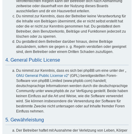
veröffentlichten Regeln kann der Betreiber dich nach Abmahnung
zeitweise oder dauerhaft von der Nutzung dieses Boards
ausschließen und dir ein Hausverbot erteilen.
Du nimmst zur Kenntnis, dass der Betreiber keine Verantwortung für
die Inhalte von Beiträgen übernimmt, die er nicht selbst erstellt hat
oder die er nicht zur Kenntnis genommen hat. Du gestattest dem
Betreiber, dein Benutzerkonto, Beiträge und Funktionen jederzeit zu
löschen oder zu sperren.
Du gestattest dem Betreiber darüber hinaus, deine Beiträge
abzuändern, sofern sie gegen o. g. Regeln verstoßen oder geeignet
sind, dem Betreiber oder einem Dritten Schaden zuzufügen.
4. General Public License
Du nimmst zur Kenntnis, dass es sich bei phpBB um eine unter der „
GNU General Public License v2
“ (GPL) bereitgestellten Foren-
Software von phpBB Limited (www.phpbb.com) handelt;
deutschsprachige Informationen werden durch die deutschsprachige
Community unter www.phpbb.de zur Verfügung gestellt. Beide haben
keinen Einfluss auf die Art und Weise, wie die Software verwendet
wird. Sie können insbesondere die Verwendung der Software für
bestimmte Zwecke nicht untersagen oder auf Inhalte fremder Foren
Einfluss nehmen.
5. Gewährleistung
Der Betreiber haftet mit Ausnahme der Verletzung von Leben, Körper