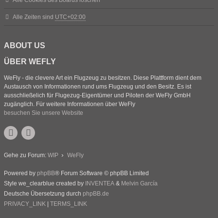
Alle Zeiten sind
UTC+02:00
ABOUT US
ÜBER WEFLY
WeFly - die clevere Art ein Flugzeug zu besitzen. Diese Plattform dient dem
Austausch von Informationen rund ums Flugzeug und den Besitz. Es ist
ausschließelich für Flugezug-Eigentümer und Piloten der WeFly GmbH
zugänglich. Für weitere Informationen über WeFly
besuchen Sie unsere Website
Gehe zu Forum:
WIP
WeFly
Powered by
phpBB
® Forum Software © phpBB Limited
Style we_clearblue created by
INVENTEA
&
Melvin García
Deutsche Übersetzung durch
phpBB.de
PRIVACY_LINK
|
TERMS_LINK