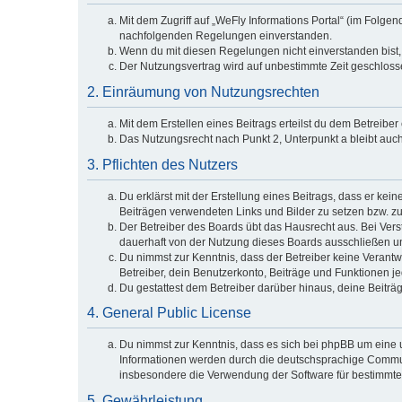
Mit dem Zugriff auf „WeFly Informations Portal“ (im Folge
nachfolgenden Regelungen einverstanden.
Wenn du mit diesen Regelungen nicht einverstanden bist, s
Der Nutzungsvertrag wird auf unbestimmte Zeit geschlosse
2. Einräumung von Nutzungsrechten
Mit dem Erstellen eines Beitrags erteilst du dem Betreibe
Das Nutzungsrecht nach Punkt 2, Unterpunkt a bleibt au
3. Pflichten des Nutzers
Du erklärst mit der Erstellung eines Beitrags, dass er kei
Beiträgen verwendeten Links und Bilder zu setzen bzw. z
Der Betreiber des Boards übt das Hausrecht aus. Bei Ve
dauerhaft von der Nutzung dieses Boards ausschließen und
Du nimmst zur Kenntnis, dass der Betreiber keine Verantwor
Betreiber, dein Benutzerkonto, Beiträge und Funktionen je
Du gestattest dem Betreiber darüber hinaus, deine Beiträ
4. General Public License
Du nimmst zur Kenntnis, dass es sich bei phpBB um eine u
Informationen werden durch die deutschsprachige Communi
insbesondere die Verwendung der Software für bestimmte 
5. Gewährleistung