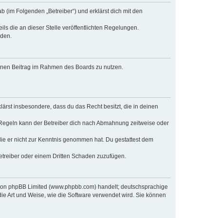
b (im Folgenden „Betreiber“) und erklärst dich mit den
ls die an dieser Stelle veröffentlichten Regelungen.
rden.
deinen Beitrag im Rahmen des Boards zu nutzen.
klärst insbesondere, dass du das Recht besitzt, die in deinen
 Regeln kann der Betreiber dich nach Abmahnung zeitweise oder
r die er nicht zur Kenntnis genommen hat. Du gestattest dem
Betreiber oder einem Dritten Schaden zuzufügen.
e von phpBB Limited (www.phpbb.com) handelt; deutschsprachige
ie Art und Weise, wie die Software verwendet wird. Sie können