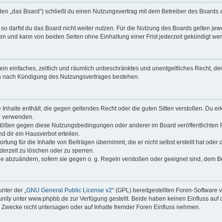
nden „das Board“) schließt du einen Nutzungsvertrag mit dem Betreiber des Boards a
o darfst du das Board nicht weiter nutzen. Für die Nutzung des Boards gelten jewei
n und kann von beiden Seiten ohne Einhaltung einer Frist jederzeit gekündigt we
r ein einfaches, zeitlich und räumlich unbeschränktes und unentgeltliches Recht, 
ch nach Kündigung des Nutzungsvertrages bestehen.
ne Inhalte enthält, die gegen geltendes Recht oder die guten Sitten verstoßen. Du er
u verwenden.
rstößen gegen diese Nutzungsbedingungen oder anderer im Board veröffentlichten
 dir ein Hausverbot erteilen.
tung für die Inhalte von Beiträgen übernimmt, die er nicht selbst erstellt hat ode
derzeit zu löschen oder zu sperren.
ge abzuändern, sofern sie gegen o. g. Regeln verstoßen oder geeignet sind, dem 
nter der „
GNU General Public License v2
“ (GPL) bereitgestellten Foren-Softwar
ty unter www.phpbb.de zur Verfügung gestellt. Beide haben keinen Einfluss auf d
Zwecke nicht untersagen oder auf Inhalte fremder Foren Einfluss nehmen.