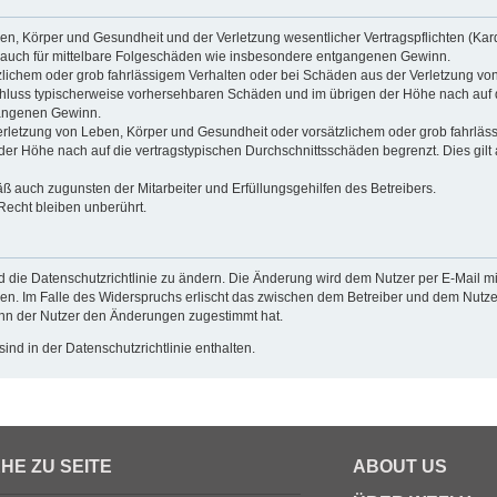
n, Körper und Gesundheit und der Verletzung wesentlicher Vertragspflichten (Kardin
ilt auch für mittelbare Folgeschäden wie insbesondere entgangenen Gewinn.
zlichem oder grob fahrlässigem Verhalten oder bei Schäden aus der Verletzung vo
gsschluss typischerweise vorhersehbaren Schäden und im übrigen der Höhe nach auf 
gangenen Gewinn.
rletzung von Leben, Körper und Gesundheit oder vorsätzlichem oder grob fahrlässi
r Höhe nach auf die vertragstypischen Durchschnittsschäden begrenzt. Dies gilt
ß auch zugunsten der Mitarbeiter und Erfüllungsgehilfen des Betreibers.
echt bleiben unberührt.
 die Datenschutzrichtlinie zu ändern. Die Änderung wird dem Nutzer per E-Mail mit
en. Im Falle des Widerspruchs erlischt das zwischen dem Betreiber und dem Nutzer
enn der Nutzer den Änderungen zugestimmt hat.
nd in der Datenschutzrichtlinie enthalten.
HE ZU SEITE
ABOUT US